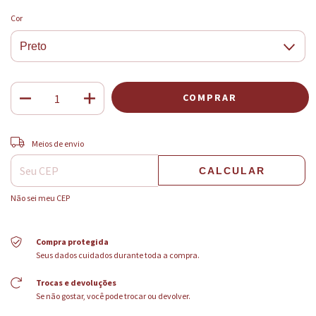
Cor
ALTERAR CEP
Entregas para o CEP:
Meios de envio
CALCULAR
Não sei meu CEP
Compra protegida
Seus dados cuidados durante toda a compra.
Trocas e devoluções
Se não gostar, você pode trocar ou devolver.