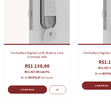
Fechadura Digital Lia RL Branca com
Fechadura Digital 
Cromada Yale
R$1.1
R$1.130,00
R$1.017,
R$1.017,00
com
Pix
3
x de
R$376
3
x de
R$376,67
sem juros
COMPRAR
COMPRAR