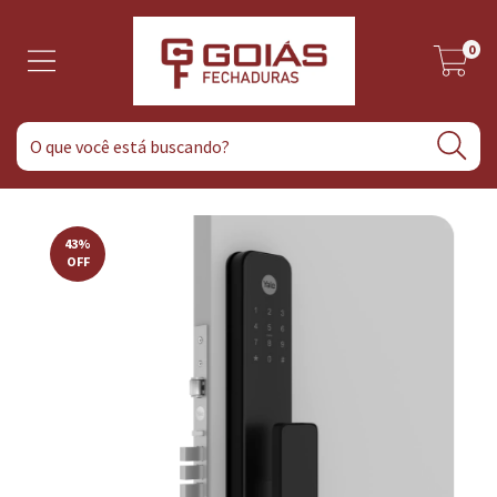
0
43
%
OFF