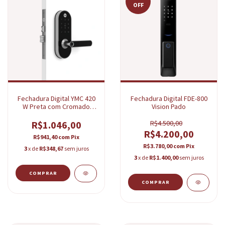
OFF
Fechadura Digital YMC 420
Fechadura Digital FDE-800
W Preta com Cromado
Vision Pado
Yale
R$1.046,00
R$4.500,00
R$4.200,00
R$941,40
com
Pix
R$3.780,00
com
Pix
3
x de
R$348,67
sem juros
3
x de
R$1.400,00
sem juros
COMPRAR