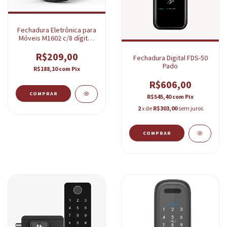
Fechadura Eletrônica para
Móveis M1602 c/8 dígitos
preta Papaiz
R$209,00
Fechadura Digital FDS-50
Pado
R$188,10
com
Pix
R$606,00
R$545,40
com
Pix
2
x de
R$303,00
sem juros