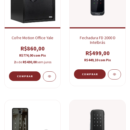
Cofre Motion Office Yale
Fechadura FD 2000 D
Intelbrás
R$860,00
R$499,00
R$774,00
com
Pix
R$449,10
com
Pix
2
x de
R$430,00
sem juros