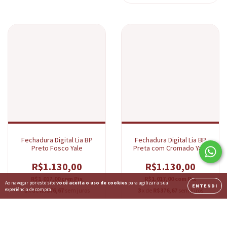
Fechadura Digital Lia BP
Fechadura Digital Lia BP
Preto Fosco Yale
Preta com Cromado Yale
R$1.130,00
R$1.130,00
R$1.017,00
com
Pix
R$1.017,00
com
Pix
Ao navegar por este site
você aceita o uso de cookies
para agilizar a sua
ENTENDI
experiência de compra.
3
x de
R$376,67
sem juros
3
x de
R$376,67
sem juros
COMPRAR
COMPRAR