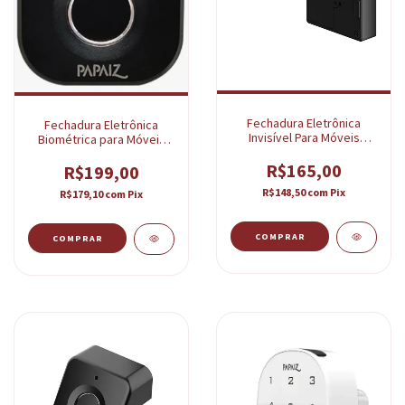
Fechadura Eletrônica
Fechadura Eletrônica
Invisível Para Móveis
Biométrica para Móveis
Gavetas e Armários PPZ-
PPZ-1001 Papaiz
1002
R$165,00
R$199,00
R$148,50
com
Pix
R$179,10
com
Pix