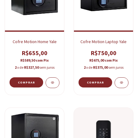
Cofre Motion Home Yale
Cofre Motion Laptop Yale
R$655,00
R$750,00
R$589,50
com
Pix
R$675,00
com
Pix
2
x de
R$327,50
sem juros
2
x de
R$375,00
sem juros