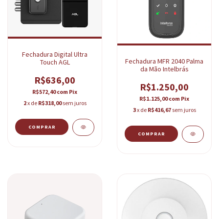
Fechadura Digital Ultra
Fechadura MFR 2040 Palma
Touch AGL
da Mão Intelbrás
R$636,00
R$1.250,00
R$572,40
com
Pix
R$1.125,00
com
Pix
2
x de
R$318,00
sem juros
3
x de
R$416,67
sem juros