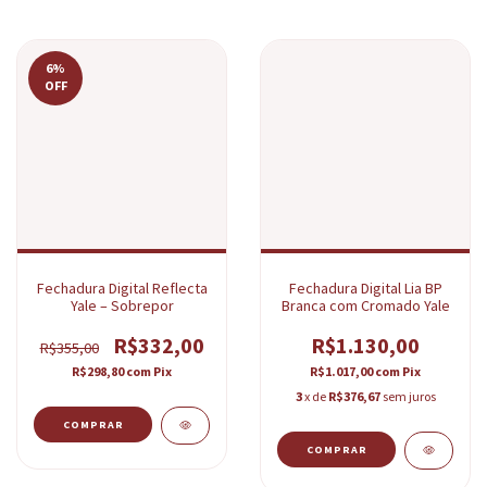
6
%
OFF
Fechadura Digital Reflecta
Fechadura Digital Lia BP
Yale – Sobrepor
Branca com Cromado Yale
R$332,00
R$1.130,00
R$355,00
R$298,80
com
Pix
R$1.017,00
com
Pix
3
x de
R$376,67
sem juros
COMPRAR
COMPRAR