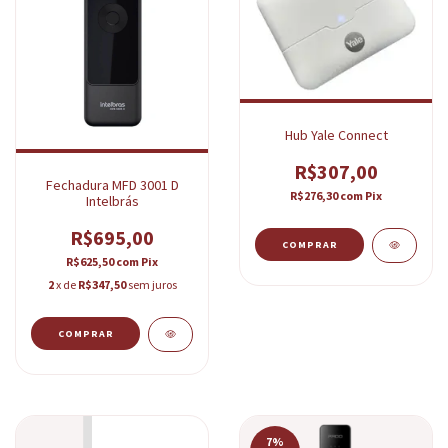
Hub Yale Connect
R$307,00
Fechadura MFD 3001 D
R$276,30
com
Pix
Intelbrás
R$695,00
R$625,50
com
Pix
2
x de
R$347,50
sem juros
7
%