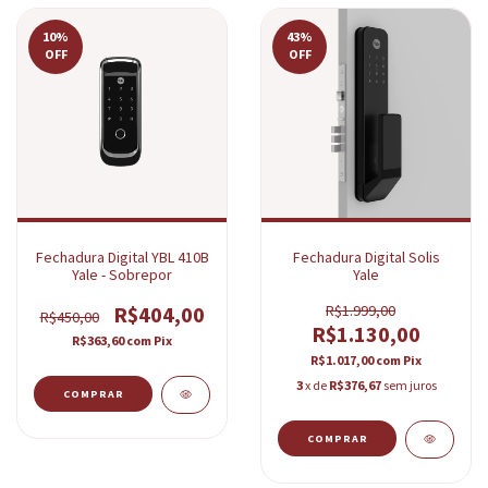
10
%
43
%
OFF
OFF
Fechadura Digital YBL 410B
Fechadura Digital Solis
Yale - Sobrepor
Yale
R$404,00
R$1.999,00
R$450,00
R$1.130,00
R$363,60
com
Pix
R$1.017,00
com
Pix
3
x de
R$376,67
sem juros
COMPRAR
COMPRAR