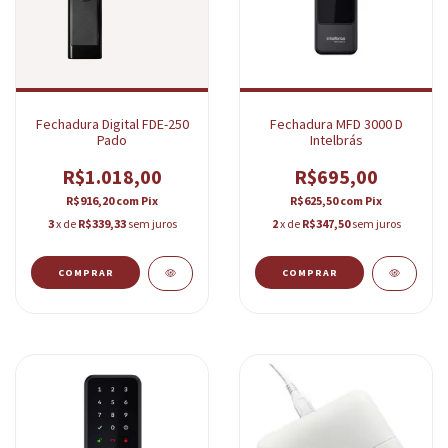
Fechadura Digital FDE-250
Fechadura MFD 3000 D
Pado
Intelbrás
R$1.018,00
R$695,00
R$916,20
com
Pix
R$625,50
com
Pix
3
x de
R$339,33
sem juros
2
x de
R$347,50
sem juros