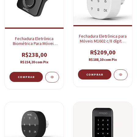
Fechadura Eletrônica para
Fechadura Eletrônica
Móveis M1602 c/8 dígitos
Biométrica Para Móveis
branca Papaiz
Com Puxador PPZ-1005
R$209,00
R$238,00
R$188,10
com
Pix
R$214,20
com
Pix