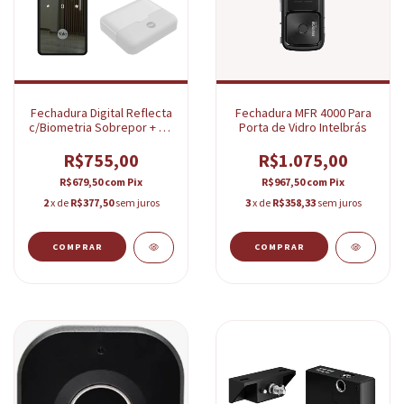
Fechadura Digital Reflecta
Fechadura MFR 4000 Para
c/Biometria Sobrepor + Kit
Porta de Vidro Intelbrás
Conectividade Yale
R$755,00
R$1.075,00
R$679,50
com
Pix
R$967,50
com
Pix
2
x de
R$377,50
sem juros
3
x de
R$358,33
sem juros