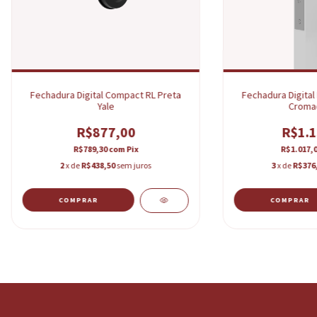
Fechadura Digital Compact RL Preta
Fechadura Digital
Yale
Cromad
R$877,00
R$1.1
R$789,30
com
Pix
R$1.017,
2
x de
R$438,50
sem juros
3
x de
R$376
COMPRAR
COMPRAR