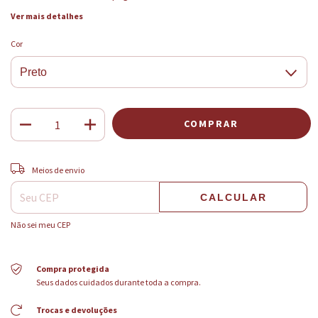
Ver mais detalhes
Cor
ALTERAR CEP
Entregas para o CEP:
Meios de envio
CALCULAR
Não sei meu CEP
Compra protegida
Seus dados cuidados durante toda a compra.
Trocas e devoluções