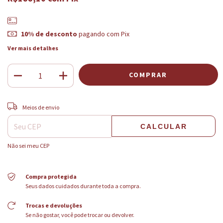
10% de desconto
pagando com Pix
Ver mais detalhes
ALTERAR CEP
Entregas para o CEP:
Meios de envio
CALCULAR
Não sei meu CEP
Compra protegida
Seus dados cuidados durante toda a compra.
Trocas e devoluções
Se não gostar, você pode trocar ou devolver.