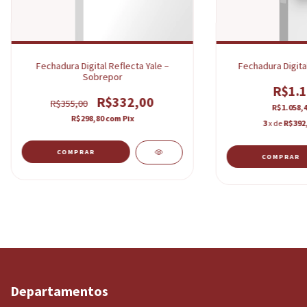
Fechadura Digital Reflecta Yale –
Fechadura Digital
Sobrepor
R$1.1
R$332,00
R$355,00
R$1.058,
R$298,80
com
Pix
3
x de
R$392
COMPRAR
COMPRAR
Departamentos