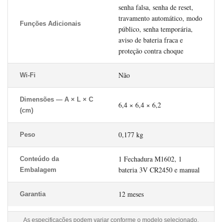
senha falsa, senha de reset,
travamento automático, modo
Funções Adicionais
público, senha temporária,
aviso de bateria fraca e
proteção contra choque
Não
Wi-Fi
Dimensões — A × L × C
6,4 × 6,4 × 6,2
(cm)
0,177 kg
Peso
1 Fechadura M1602, 1
Conteúdo da
bateria 3V CR2450 e manual
Embalagem
12 meses
Garantia
As especificações podem variar conforme o modelo selecionado.