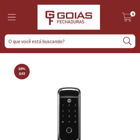
0
10
%
OFF