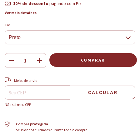
10% de desconto
pagando com Pix
Ver mais detalhes
Cor
ALTERAR CEP
Entregas para o CEP:
Meios de envio
CALCULAR
Não sei meu CEP
Compra protegida
Seus dados cuidados durante toda a compra.