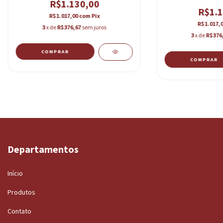
R$1.130,00
R$1.1
R$1.017,00
com
Pix
R$1.017,
3
x de
R$376,67
sem juros
3
x de
R$376
COMPRAR
COMPRAR
Departamentos
Início
Produtos
Contato